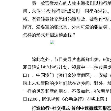
另一款官微发布的人物主海报则以旅行地的
间，六位“心动旅行团”成员则一同坐在湖边
格。有着轻微社交恐惧的谭盐盐、被称作“别
泽万、爱耍宝的张北冥、外向可爱的张语笑
怎样的形式开启这趟旅程？
除此之外，节目先导片也新鲜出炉。6
夏日限定脱宅旅行计划。视频中一一掠过黑龙
口）、中国澳门（澳门金沙度假区）、安徽
踏上未知冒险的少年们就在这乡间、野外、城
一样的风景和新的朋友。不仅如此，4位明星
日12:00，腾讯视频《心动旅行》即将上演！
打造旅行+社交模式 首创中速微综艺形