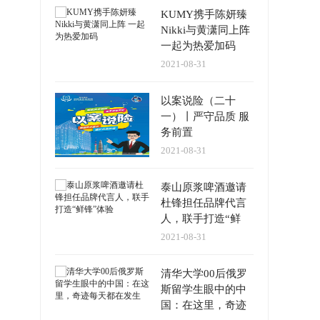
KUMY携手陈妍臻
Nikki与黄潇同上阵
一起为热爱加码
2021-08-31
以案说险（二十
一）丨严守品质 服
务前置
2021-08-31
泰山原浆啤酒邀请
杜锋担任品牌代言
人，联手打造“鲜
锋”体验
2021-08-31
清华大学00后俄罗
斯留学生眼中的中
国：在这里，奇迹