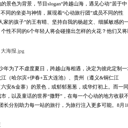
景色为背景，节目slogan“跨越山海，遇见心动”居于中
。不同的坐姿与神情，展现着“心动旅行团”成员不同的性
人家的孩子”的王有晴、坚持自我的杨超文、细腻敏感的
，个性不同的6个年轻人将会碰撞出怎样的火花？他们又将
位少年为了不虚度夏日，跨越山海相遇，决定为彼此定制一
江（哈尔滨+伊春+五大连池）、贵州（遵义&铜仁江
（六安&金寨）的景色，或郁郁葱葱，或华灯初上。而一
市，以及童话的世界“撒野”，在每一个心动的地方收获
团长分别助力每一站的旅行，为旅行注入更多可能。8月1
态