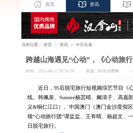
首页
资讯
当前位置：
首页
>
资讯
>
今日头条
跨越山海遇见“心动”，《心动旅行
时间：2021-08-17 09:56:29
来源：时尚消费网
近日，95后脱宅旅行短视频综艺节目《
线。韩佩泉、Sunnee杨芸晴、阚清子、高
义&铜仁江口）、中国澳门（澳门金沙度假区
领“心动旅行团”谭盐盐、王有晴、杨超文、
日脱宅旅行。