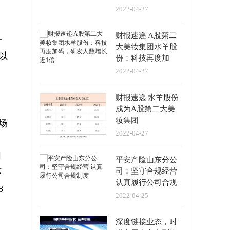
持续双高增
2022-04-27
财报速递|A股第二
一
大美妆集团水羊股
以
份：科技再度加
码，研发人数增长
2022-04-27
近1倍
财报速递|水羊股份
成为A股第二大美
妆集团
场
2022-04-27
同
平安产险山东分公
司：坚守合规经营
不
认真履行公司合规
8
制度
2022-04-25
深度链接业态，时