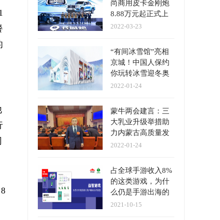
尚商用皮卡金刚炮
1
8.88万元起正式上
市
2022-03-23
餐
的
“有间冰雪馆”亮相
京城！中国人保约
你玩转冰雪迎冬奥
2022-01-24
他
蒙牛两会建言：三
大乳业升级举措助
行
力内蒙古高质量发
同
展
2022-01-24
占全球手游收入8%
的这类游戏，为什
8
么仍是手游出海的
好赛道？
2021-10-15