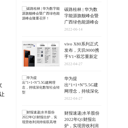
碳路桂林 | 华为数
字能源旗舰峰会暨
广西绿色能源峰会
隆重召开！
2022-06-14
vivo X80系列正式
发布，天玑9000携
手V1+双芯重新定
义影像旗舰
2022-04-27
华为提
义
出“1+1+N”5.5G建
网理念，持续深化
让
数智社会转型
2022-04-27
财报速递|水羊股份
2022年Q1财报出
炉，实现营收利润