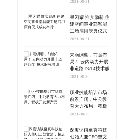
每天都在发生
2021-08-31
星闪耀 惟实励新 住
建空间事业部智能
工场启用庆典仪式
成功举行
2021-08-31
未雨绸缪，前瞻布
局！ 云内动力开展
非道路T3/T4技术服
务培训
2021-08-30
职业技能培训市场
前景广阔，中公教
育大力布局、积极
开发新产品
2021-08-30
深度访谈至真科技
创始人兼CEO曾文