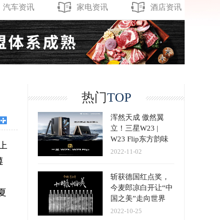
汽车资讯
家电资讯
酒店资讯
热门
TOP
浑然天成 傲然翼
立！三星W23 |
W23 Flip东方韵味
上
圈粉万千网友，全
2022-11-02
遵
国各大机场强势登
陆
斩获德国红点奖，
今麦郎凉白开让“中
夏
国之美”走向世界
2022-10-25